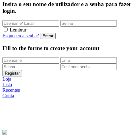
Insira o seu nome de utilizador e a senha para fazer
login.
Lembrar
Esqueceu a senha?
Fill to the forms to create your account
Loja
Lista
Recentes
Conta
Entregas Rápidas
24/48h |
Portes grátis
em encomendas
superiores a 49.9 euros (exclusivo para a Loja
Onlin
e)
Apoio ao Cliente
217 261 440 /
965 242 805