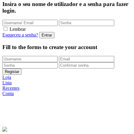
Insira o seu nome de utilizador e a senha para fazer
login.
Lembrar
Esqueceu a senha?
Fill to the forms to create your account
Loja
Lista
Recentes
Conta
Entregas Rápidas
24/48h |
Portes grátis
em encomendas
superiores a 49.9 euros (exclusivo para a Loja
Onlin
e)
Apoio ao Cliente
217 261 440 /
965 242 805