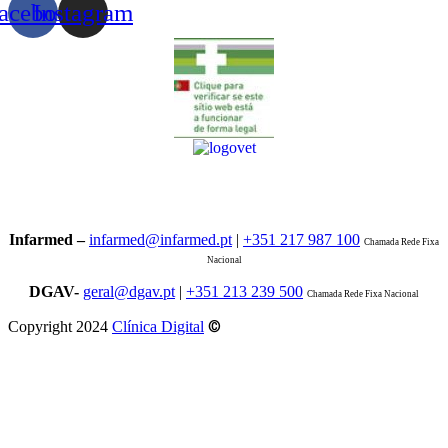
acebook
Instagram
Infarmed –
infarmed@infarmed.pt
|
+351 217 987 100
Chamada Rede Fixa
Nacional
DGAV-
geral@dgav.pt
|
+351 213 239 500
Chamada Rede Fixa Nacional
©
Copyright 2024
Clínica Digital