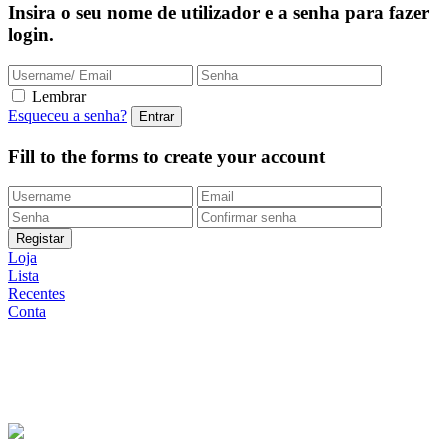
Insira o seu nome de utilizador e a senha para fazer
login.
Lembrar
Esqueceu a senha?
Fill to the forms to create your account
Loja
Lista
Recentes
Conta
Entregas Rápidas
24/48h |
Portes grátis
em encomendas
superiores a 49.9 euros (exclusivo para a Loja
Onlin
e)
Apoio ao Cliente
217 261 440 /
965 242 805