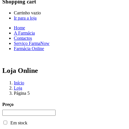
Shopping cart
Carrinho vazio
Ir para a loja
Home
A Farmácia
Contactos
Serviço FarmaNow
Farmácia Online
Loja Online
Início
Loja
Página 5
Preço
Em stock