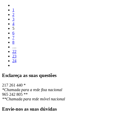
1
2
3
4
5
6
7
8
…
22
23
24
Esclareça as suas questões
217 261 440 *
*Chamada para a rede fixa nacional
965 242 805 **
**Chamada para rede móvel nacional
Envie-nos as suas dúvidas