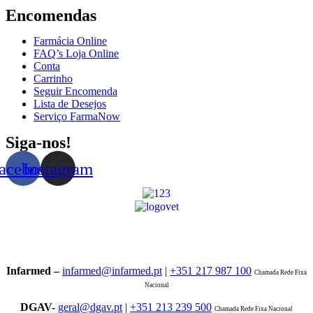
Encomendas
Farmácia Online
FAQ’s Loja Online
Conta
Carrinho
Seguir Encomenda
Lista de Desejos
Serviço FarmaNow
Siga-nos!
acebook
Instagram
Infarmed –
infarmed@infarmed.pt
|
+351 217 987 100
Chamada Rede Fixa
Nacional
DGAV-
geral@dgav.pt
|
+351 213 239 500
Chamada Rede Fixa Nacional