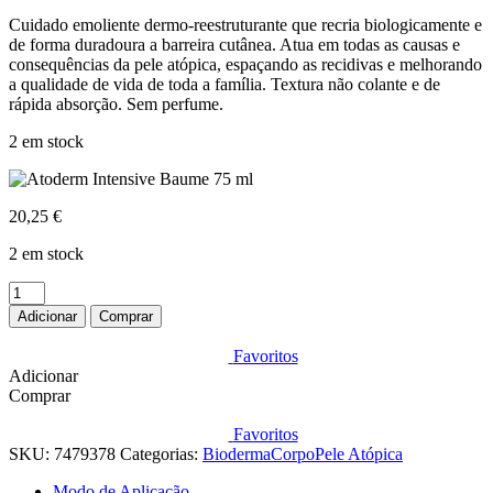
Cuidado emoliente dermo-reestruturante que recria biologicamente e
de forma duradoura a barreira cutânea. Atua em todas as causas e
consequências da pele atópica, espaçando as recidivas e melhorando
a qualidade de vida de toda a família. Textura não colante e de
rápida absorção. Sem perfume.
2 em stock
20,25
€
2 em stock
Quantidade
de
Adicionar
Comprar
Atoderm
Intensive
Favoritos
Baume
Adicionar
75
Comprar
ml
Favoritos
SKU:
7479378
Categorias:
Bioderma
Corpo
Pele Atópica
Modo de Aplicação