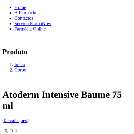
Home
A Farmácia
Contactos
Serviço FarmaNow
Farmácia Online
Produto
Início
Corpo
Atoderm Intensive Baume 75
ml
(
0
avaliações)
20,25
€