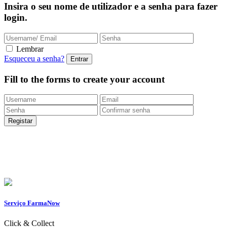
Insira o seu nome de utilizador e a senha para fazer
login.
Lembrar
Esqueceu a senha?
Fill to the forms to create your account
Entregas Rápidas
24/48h |
Portes grátis
em encomendas
superiores a 49.9 euros (exclusivo para a Loja
Onlin
e)
Apoio ao Cliente
217 261 440 /
965 242 805
Serviço FarmaNow
Click & Collect