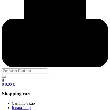
0
0
0,00
€
Shopping cart
Carrinho vazio
Ir para a loja