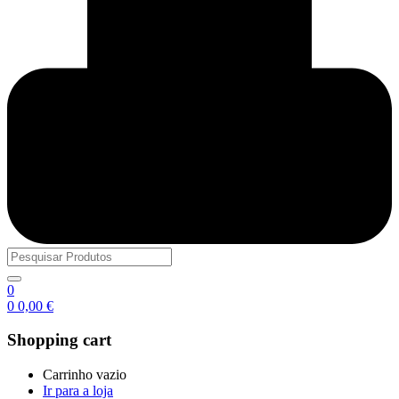
0
0
0,00
€
Shopping cart
Carrinho vazio
Ir para a loja