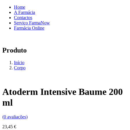
Home
A Farmácia
Contactos
Serviço FarmaNow
Farmácia Online
Produto
Início
Corpo
Atoderm Intensive Baume 200
ml
(
0
avaliações)
23,45
€