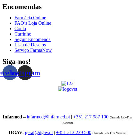
Encomendas
Farmácia Online
FAQ’s Loja Online
Conta
Carrinho
Seguir Encomenda
Lista de Desejos
Serviço FarmaNow
Siga-nos!
acebook
Instagram
Infarmed –
infarmed@infarmed.pt
|
+351 217 987 100
Chamada Rede Fixa
Nacional
DGAV-
geral@dgav.pt
|
+351 213 239 500
Chamada Rede Fixa Nacional