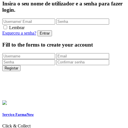
Insira o seu nome de utilizador e a senha para fazer
login.
Lembrar
Esqueceu a senha?
Fill to the forms to create your account
Entregas Rápidas
24/48h |
Portes grátis
em encomendas
superiores a 49.9 euros (exclusivo para a Loja
Onlin
e)
Apoio ao Cliente
217 261 440 /
965 242 805
Serviço FarmaNow
Click & Collect