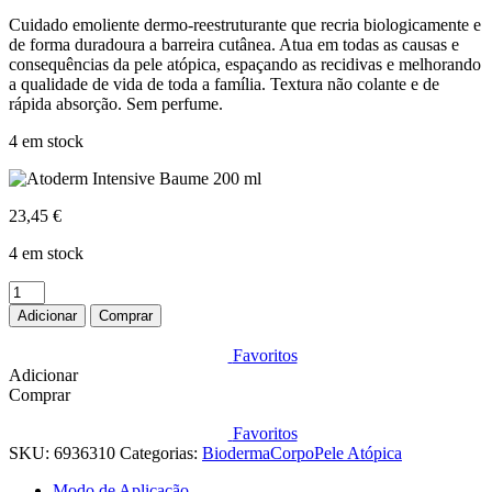
Cuidado emoliente dermo-reestruturante que recria biologicamente e
de forma duradoura a barreira cutânea. Atua em todas as causas e
consequências da pele atópica, espaçando as recidivas e melhorando
a qualidade de vida de toda a família. Textura não colante e de
rápida absorção. Sem perfume.
4 em stock
23,45
€
4 em stock
Quantidade
de
Adicionar
Comprar
Atoderm
Intensive
Favoritos
Baume
Adicionar
200
Comprar
ml
Favoritos
SKU:
6936310
Categorias:
Bioderma
Corpo
Pele Atópica
Modo de Aplicação