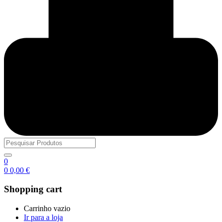
0
0
0,00
€
Shopping cart
Carrinho vazio
Ir para a loja