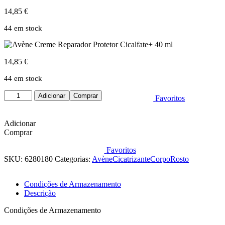
14,85
€
44 em stock
14,85
€
44 em stock
Quantidade
Adicionar
Comprar
Favoritos
de
Avène
Creme
Adicionar
Reparador
Comprar
Protetor
Cicalfate+
Favoritos
40
SKU:
6280180
Categorias:
Avène
Cicatrizante
Corpo
Rosto
ml
Condições de Armazenamento
Descrição
Condições de Armazenamento