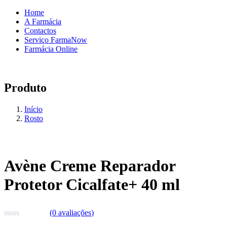
Home
A Farmácia
Contactos
Serviço FarmaNow
Farmácia Online
Produto
Início
Rosto
Avène Creme Reparador
Protetor Cicalfate+ 40 ml
(
0
avaliações)