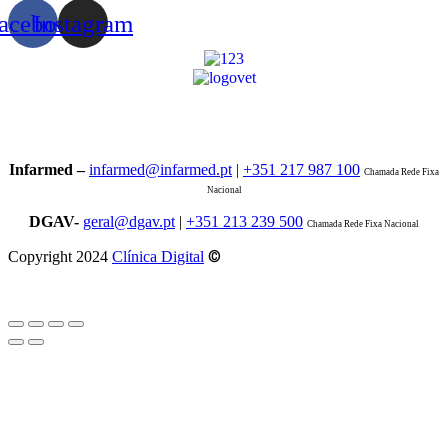
acebook
Instagram
Infarmed –
infarmed@infarmed.pt
|
+351 217 987 100
Chamada Rede Fixa
Nacional
DGAV-
geral@dgav.pt
|
+351 213 239 500
Chamada Rede Fixa Nacional
©
Copyright 2024
Clínica Digital