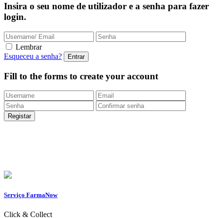
Insira o seu nome de utilizador e a senha para fazer
login.
Lembrar
Esqueceu a senha?
Fill to the forms to create your account
Entregas Rápidas
24/48h |
Portes grátis
em encomendas
superiores a 49.9 euros (exclusivo para a Loja
Onlin
e)
Apoio ao Cliente
217 261 440 /
965 242 805
Serviço FarmaNow
Click & Collect