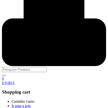
0
0
0,00
€
Shopping cart
Carrinho vazio
Ir para a loja