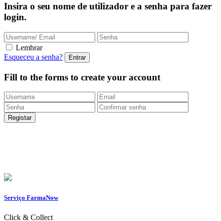
Insira o seu nome de utilizador e a senha para fazer
login.
Lembrar
Esqueceu a senha?
Fill to the forms to create your account
Entregas Rápidas
24/48h |
Portes grátis
em encomendas
superiores a 49.9 euros (exclusivo para a Loja
Onlin
e)
Apoio ao Cliente
217 261 440 /
965 242 805
Serviço FarmaNow
Click & Collect