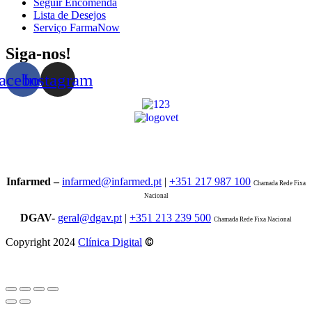
Seguir Encomenda
Lista de Desejos
Serviço FarmaNow
Siga-nos!
acebook
Instagram
Infarmed –
infarmed@infarmed.pt
|
+351 217 987 100
Chamada Rede Fixa
Nacional
DGAV-
geral@dgav.pt
|
+351 213 239 500
Chamada Rede Fixa Nacional
©
Copyright 2024
Clínica Digital