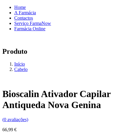
Home
A Farmácia
Contactos
Serviço FarmaNow
Farmácia Online
Produto
Início
Cabelo
Bioscalin Ativador Capilar
Antiqueda Nova Genina
(
0
avaliações)
66,99
€