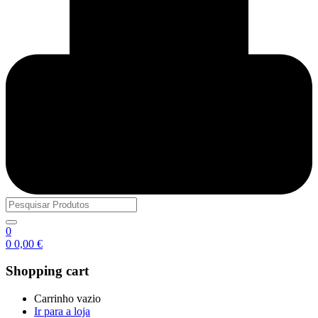
0
0
0,00
€
Shopping cart
Carrinho vazio
Ir para a loja