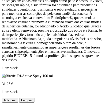
aplicação em zonas extensas do corpo como peito e costas. Invisível,
de secagem rápida, a sua fórmula foi desenhada para produzir as
atividades queratolítica, purificante e seboreguladora, necessárias
para melhorar as condições da pele com tendência acneica. À
tecnologia exclusiva e inovadora RetinSphere®, que estimula a
renovação celular e promove a eliminação suave das células mortas
da superfície cutânea, foi adicionado o Ácido Glicólico que, graças
ao seu efeito renovador, previne a obstrução dos poros e a formação
de imperfeições, tornando a pele mais hidratada, sedosa e
matificada. A Niacinamida, ajuda a regular os níveis faciais de sebo,
melhorando a textura e homogeneizando o tom da pele, e
simultaneamente diminuindo as imperfeições resultantes das lesões
acneicas (hiperpigmentações e máculas avermelhadas). O inovador
péptido BIOPEP-15 abranda a proliferação dos agentes agravantes
das lesões.
1 em stock
31,25
€
1 em stock
Quantidade
Adicionar
Comprar
de