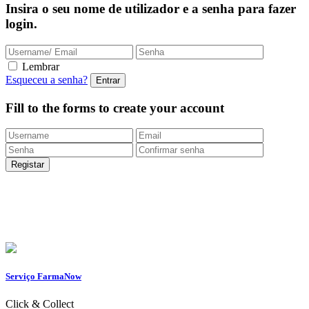
Insira o seu nome de utilizador e a senha para fazer
login.
Lembrar
Esqueceu a senha?
Fill to the forms to create your account
Entregas Rápidas
24/48h |
Portes grátis
em encomendas
superiores a 49.9 euros (exclusivo para a Loja
Onlin
e)
Apoio ao Cliente
217 261 440 /
965 242 805
Serviço FarmaNow
Click & Collect