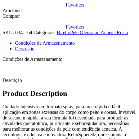
Biretix
Favoritos
Tri-
Adicionar
Active
Comprar
Spray
100
Favoritos
ml
SKU:
6341164
Categorias:
Biretix
Pele Oleosa ou Acneica
Rosto
Condições de Armazenamento
Descrição
Condições de Armazenamento
Descrição
Product Description
Cuidado intensivo em formato spray, para uma rápida e fácil
aplicação em zonas extensas do corpo como peito e costas. Invisível,
de secagem rápida, a sua fórmula foi desenhada para produzir as
atividades queratolítica, purificante e seboreguladora, necessárias
para melhorar as condições da pele com tendência acneica. À
tecnologia exclusiva e inovadora RetinSphere®, que estimula a