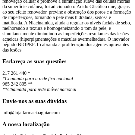
renovação celular e promove a eliminação suave das células mortas
da superfície cutânea, foi adicionado o Ácido Glicólico que, graças
ao seu efeito renovador, previne a obstrução dos poros e a formação
de imperfeições, tornando a pele mais hidratada, sedosa e
matificada. A Niacinamida, ajuda a regular os níveis faciais de sebo,
melhorando a textura e homogeneizando o tom da pele, e
simultaneamente diminuindo as imperfeições resultantes das lesões
acneicas (hiperpigmentações e máculas avermelhadas). O inovador
péptido BIOPEP-15 abranda a proliferação dos agentes agravantes
das lesões.
Esclareça as suas questões
217 261 440 *
*Chamada para a rede fixa nacional
965 242 805 **
**Chamada para rede móvel nacional
Envie-nos as suas dúvidas
info@loja.farmaciaaguiar.com
A nossa localização