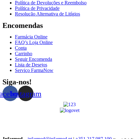
Política de Devoluções e Reembolso
Política de Privacidade
Resolução Alternativa de Litígios
Encomendas
Farmácia Online
FAQ’s Loja Online
Conta
Carrinho
Seguir Encomenda
Lista de Desejos
Serviço FarmaNow
Siga-nos!
acebook
Instagram
Infarmed –
infarmed@infarmed.pt
|
+351 217 987 100