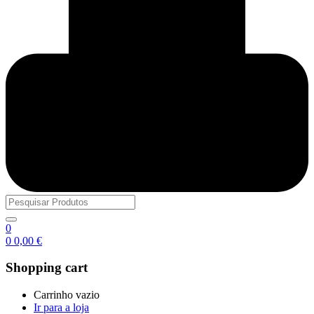
0
0
0,00
€
Shopping cart
Carrinho vazio
Ir para a loja