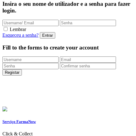
Insira o seu nome de utilizador e a senha para fazer
login.
Lembrar
Esqueceu a senha?
Fill to the forms to create your account
Entregas Rápidas
24/48h |
Portes grátis
em encomendas
superiores a 49.9 euros (exclusivo para a Loja
Onlin
e)
Apoio ao Cliente
217 261 440 /
965 242 805
Serviço FarmaNow
Click & Collect