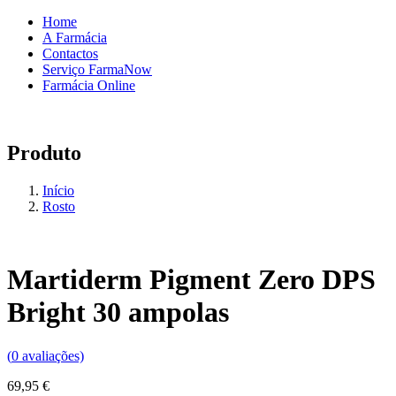
Home
A Farmácia
Contactos
Serviço FarmaNow
Farmácia Online
Produto
Início
Rosto
Martiderm Pigment Zero DPS
Bright 30 ampolas
(
0
avaliações)
69,95
€