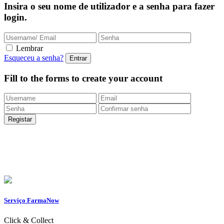
Insira o seu nome de utilizador e a senha para fazer
login.
Lembrar
Esqueceu a senha?
Fill to the forms to create your account
Entregas Rápidas
24/48h |
Portes grátis
em encomendas
superiores a 49.9 euros (exclusivo para a Loja
Onlin
e)
Apoio ao Cliente
217 261 440 /
965 242 805
Serviço FarmaNow
Click & Collect