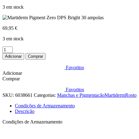
3 em stock
69,95
€
3 em stock
Quantidade
de
Adicionar
Comprar
Martiderm
Pigment
Favoritos
Zero
Adicionar
DPS
Comprar
Bright
30
Favoritos
ampolas
SKU:
6038661
Categorias:
Manchas e Pigmentação
Martiderm
Rosto
Condições de Armazenamento
Descrição
Condições de Armazenamento