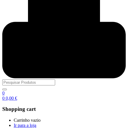
0
0
0,00
€
Shopping cart
Carrinho vazio
Ir para a loja