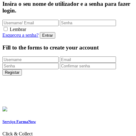
Insira o seu nome de utilizador e a senha para fazer
login.
Lembrar
Esqueceu a senha?
Fill to the forms to create your account
Entregas Rápidas
24/48h |
Portes grátis
em encomendas
superiores a 49.9 euros (exclusivo para a Loja
Onlin
e)
Apoio ao Cliente
217 261 440 /
965 242 805
Serviço FarmaNow
Click & Collect