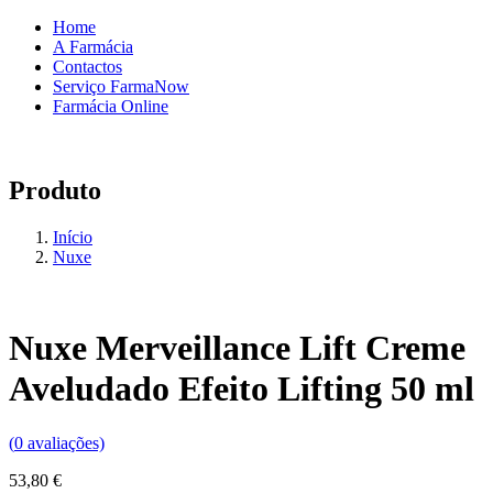
Home
A Farmácia
Contactos
Serviço FarmaNow
Farmácia Online
Produto
Início
Nuxe
Nuxe Merveillance Lift Creme
Aveludado Efeito Lifting 50 ml
(
0
avaliações)
53,80
€