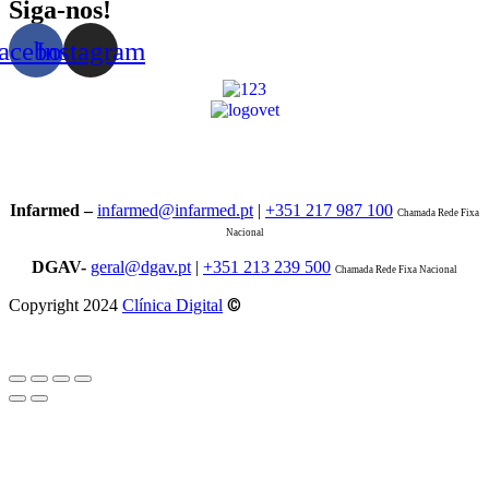
Siga-nos!
acebook
Instagram
Infarmed –
infarmed@infarmed.pt
|
+351 217 987 100
Chamada Rede Fixa
Nacional
DGAV-
geral@dgav.pt
|
+351 213 239 500
Chamada Rede Fixa Nacional
©
Copyright 2024
Clínica Digital