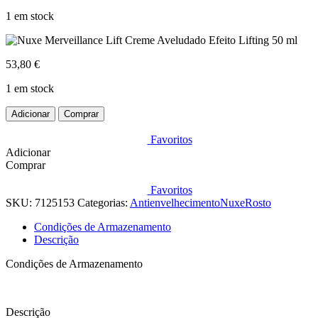
1 em stock
53,80
€
1 em stock
Quantidade
Adicionar
Comprar
de
Nuxe
Favoritos
Merveillance
Adicionar
Lift
Comprar
Creme
Aveludado
Favoritos
Efeito
SKU:
7125153
Categorias:
Antienvelhecimento
Nuxe
Rosto
Lifting
50
Condições de Armazenamento
ml
Descrição
Condições de Armazenamento
Descrição