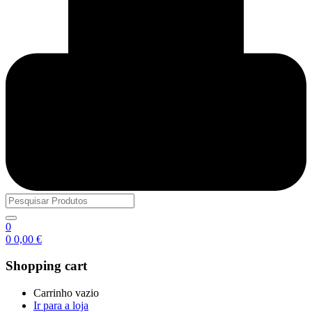
0
0
0,00
€
Shopping cart
Carrinho vazio
Ir para a loja