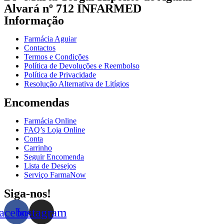
Alvará nº 712 INFARMED
Informação
Farmácia Aguiar
Contactos
Termos e Condições
Política de Devoluções e Reembolso
Política de Privacidade
Resolução Alternativa de Litígios
Encomendas
Farmácia Online
FAQ’s Loja Online
Conta
Carrinho
Seguir Encomenda
Lista de Desejos
Serviço FarmaNow
Siga-nos!
acebook
Instagram