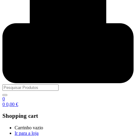
0
0
0,00
€
Shopping cart
Carrinho vazio
Ir para a loja