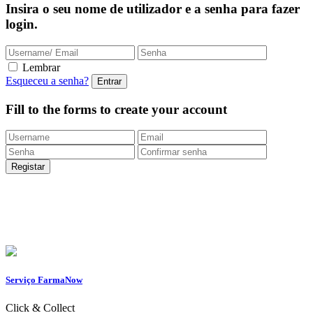
Insira o seu nome de utilizador e a senha para fazer
login.
Lembrar
Esqueceu a senha?
Fill to the forms to create your account
Entregas Rápidas
24/48h |
Portes grátis
em encomendas
superiores a 49.9 euros (exclusivo para a Loja
Onlin
e)
Apoio ao Cliente
217 261 440 /
965 242 805
Serviço FarmaNow
Click & Collect