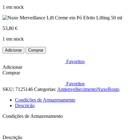
1 em stock
53,80
€
1 em stock
Quantidade
Adicionar
Comprar
de
Nuxe
Favoritos
Merveillance
Adicionar
Lift
Comprar
Creme
em
Favoritos
Pó
SKU:
7125146
Categorias:
Antienvelhecimento
Nuxe
Rosto
Efeito
Lifting
Condições de Armazenamento
50
Descrição
ml
Condições de Armazenamento
Descrição