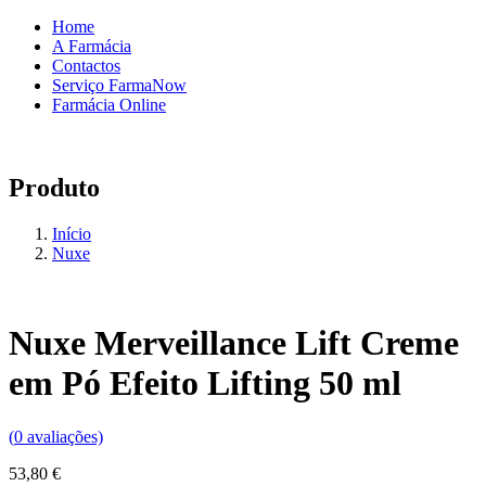
Home
A Farmácia
Contactos
Serviço FarmaNow
Farmácia Online
Produto
Início
Nuxe
Nuxe Merveillance Lift Creme
em Pó Efeito Lifting 50 ml
(
0
avaliações)
53,80
€