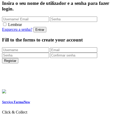
Insira o seu nome de utilizador e a senha para fazer
login.
Lembrar
Esqueceu a senha?
Fill to the forms to create your account
Entregas Rápidas
24/48h |
Portes grátis
em encomendas
superiores a 49.9 euros (exclusivo para a Loja
Onlin
e)
Apoio ao Cliente
217 261 440 /
965 242 805
Serviço FarmaNow
Click & Collect