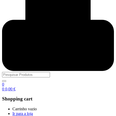
0
0
0,00
€
Shopping cart
Carrinho vazio
Ir para a loja