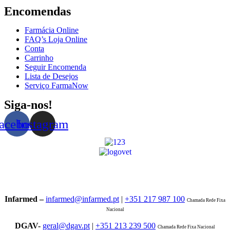
Encomendas
Farmácia Online
FAQ’s Loja Online
Conta
Carrinho
Seguir Encomenda
Lista de Desejos
Serviço FarmaNow
Siga-nos!
acebook
Instagram
Infarmed –
infarmed@infarmed.pt
|
+351 217 987 100
Chamada Rede Fixa
Nacional
DGAV-
geral@dgav.pt
|
+351 213 239 500
Chamada Rede Fixa Nacional