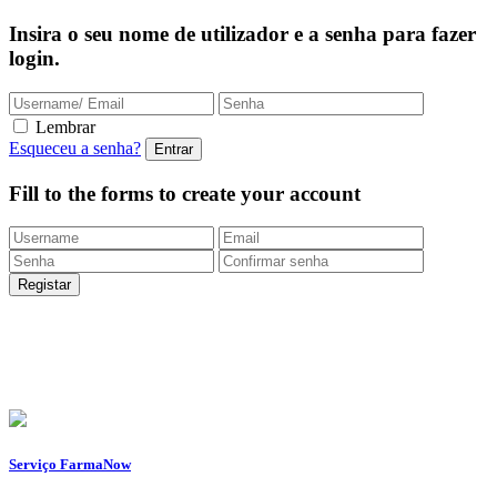
Insira o seu nome de utilizador e a senha para fazer
login.
Lembrar
Esqueceu a senha?
Fill to the forms to create your account
Entregas Rápidas
24/48h |
Portes grátis
em encomendas
superiores a 49.9 euros (exclusivo para a Loja
Onlin
e)
Apoio ao Cliente
217 261 440 /
965 242 805
Serviço FarmaNow