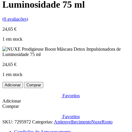
Luminosidade 75 ml
(
0
avaliações)
24,65
€
1 em stock
24,65
€
1 em stock
Quantidade
Adicionar
Comprar
de
NUXE
Favoritos
Prodigieuse
Adicionar
Boost
Comprar
Máscara
Detox
Favoritos
Impulsionadora
SKU:
7295972
Categorias:
Antienvelhecimento
Nuxe
Rosto
de
Luminosidade
Condições de Armazenamento