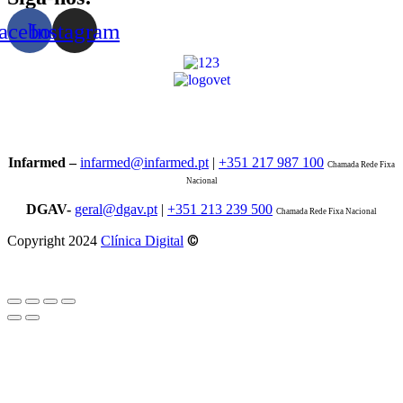
acebook
Instagram
Infarmed –
infarmed@infarmed.pt
|
+351 217 987 100
Chamada Rede Fixa
Nacional
DGAV-
geral@dgav.pt
|
+351 213 239 500
Chamada Rede Fixa Nacional
©
Copyright 2024
Clínica Digital