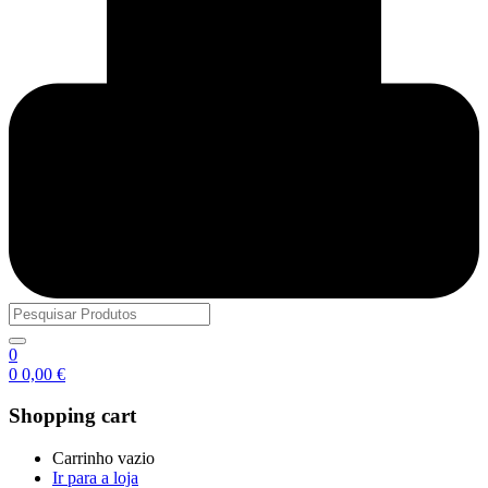
0
0
0,00
€
Shopping cart
Carrinho vazio
Ir para a loja