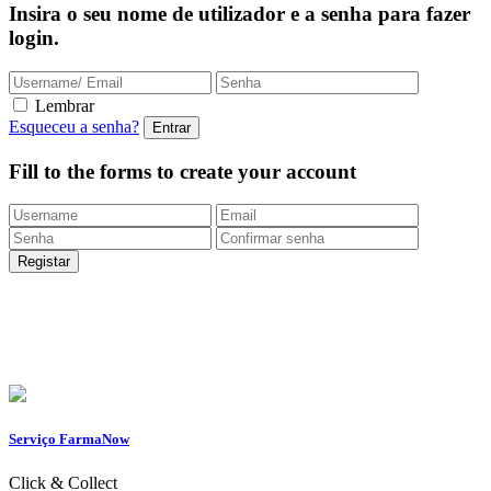
Insira o seu nome de utilizador e a senha para fazer
login.
Lembrar
Esqueceu a senha?
Fill to the forms to create your account
Entregas Rápidas
24/48h |
Portes grátis
em encomendas
superiores a 49.9 euros (exclusivo para a Loja
Onlin
e)
Apoio ao Cliente
217 261 440 /
965 242 805
Serviço FarmaNow
Click & Collect