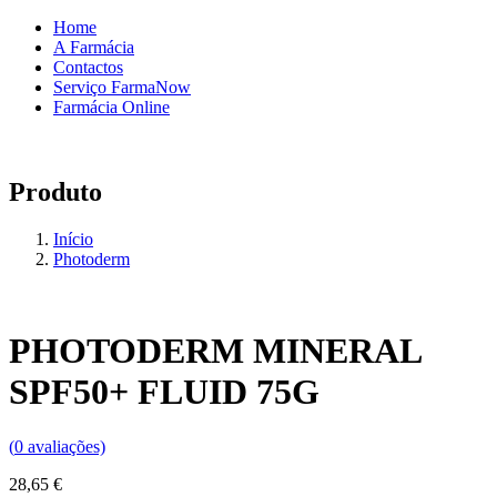
Home
A Farmácia
Contactos
Serviço FarmaNow
Farmácia Online
Produto
Início
Photoderm
PHOTODERM MINERAL
SPF50+ FLUID 75G
(
0
avaliações)
28,65
€