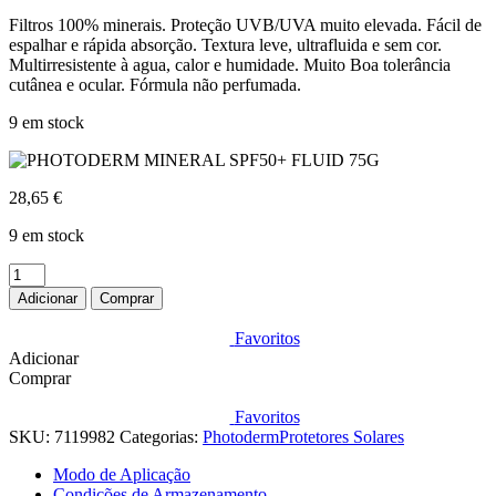
Filtros 100% minerais. Proteção UVB/UVA muito elevada. Fácil de
espalhar e rápida absorção. Textura leve, ultrafluida e sem cor.
Multirresistente à agua, calor e humidade. Muito Boa tolerância
cutânea e ocular. Fórmula não perfumada.
9 em stock
28,65
€
9 em stock
Quantidade
de
Adicionar
Comprar
PHOTODERM
MINERAL
Favoritos
SPF50+
Adicionar
FLUID
Comprar
75G
Favoritos
SKU:
7119982
Categorias:
Photoderm
Protetores Solares
Modo de Aplicação
Condições de Armazenamento