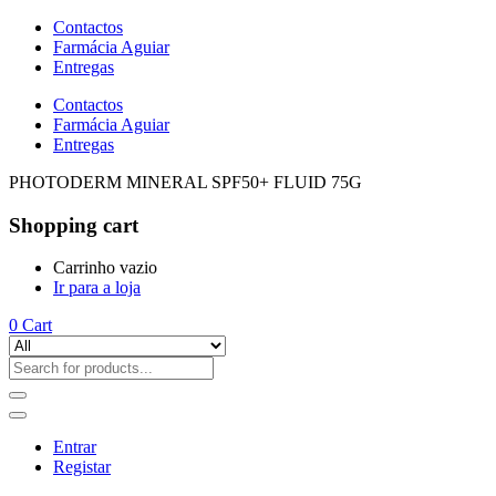
Contactos
Farmácia Aguiar
Entregas
Contactos
Farmácia Aguiar
Entregas
PHOTODERM MINERAL SPF50+ FLUID 75G
Shopping cart
Carrinho vazio
Ir para a loja
0
Cart
Entrar
Registar