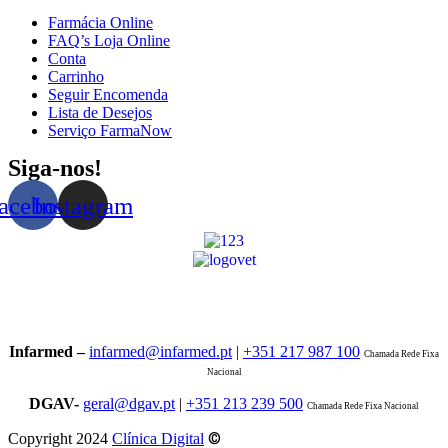
Farmácia Online
FAQ’s Loja Online
Conta
Carrinho
Seguir Encomenda
Lista de Desejos
Serviço FarmaNow
Siga-nos!
acebook
Instagram
Infarmed –
infarmed@infarmed.pt
|
+351 217 987 100
Chamada Rede Fixa
Nacional
DGAV-
geral@dgav.pt
|
+351 213 239 500
Chamada Rede Fixa Nacional
©
Copyright 2024
Clínica Digital