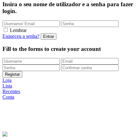
Insira o seu nome de utilizador e a senha para fazer
login.
Lembrar
Esqueceu a senha?
Fill to the forms to create your account
Loja
Lista
Recentes
Conta
Entregas Rápidas
24/48h |
Portes grátis
em encomendas
superiores a 49.9 euros (exclusivo para a Loja
Onlin
e)
Apoio ao Cliente
217 261 440 /
965 242 805