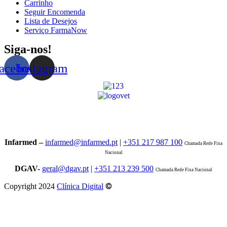
Carrinho
Seguir Encomenda
Lista de Desejos
Serviço FarmaNow
Siga-nos!
acebook
Instagram
Infarmed –
infarmed@infarmed.pt
|
+351 217 987 100
Chamada Rede Fixa
Nacional
DGAV-
geral@dgav.pt
|
+351 213 239 500
Chamada Rede Fixa Nacional
©
Copyright 2024
Clínica Digital