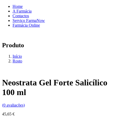
Home
A Farmácia
Contactos
Serviço FarmaNow
Farmácia Online
Produto
Início
Rosto
Neostrata Gel Forte Salicílico
100 ml
(
0
avaliações)
45,65
€