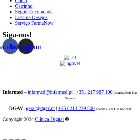
Conta
Carrinho
Seguir Encomenda
Lista de Desejos
Serviço FarmaNow
Siga-nos!
acebook
Instagram
Infarmed –
infarmed@infarmed.pt
|
+351 217 987 100
Chamada Rede Fixa
Nacional
DGAV-
geral@dgav.pt
|
+351 213 239 500
Chamada Rede Fixa Nacional
©
Copyright 2024
Clínica Digital