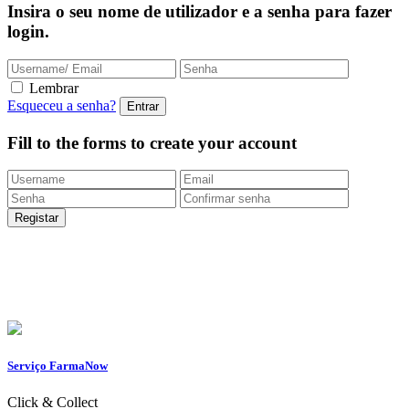
Insira o seu nome de utilizador e a senha para fazer
login.
Lembrar
Esqueceu a senha?
Fill to the forms to create your account
Entregas Rápidas
24/48h |
Portes grátis
em encomendas
superiores a 49.9 euros (exclusivo para a Loja
Onlin
e)
Apoio ao Cliente
217 261 440 /
965 242 805
Serviço FarmaNow
Click & Collect