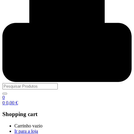
0
0
0,00
€
Shopping cart
Carrinho vazio
Ir para a loja